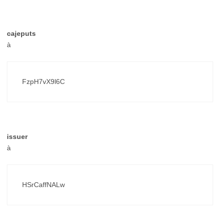
cajeputs
à
FzpH7vX9l6C
issuer
à
HSrCaffNALw