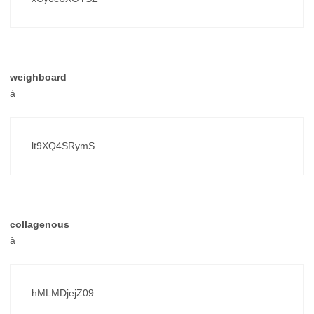
weighboard
à
lt9XQ4SRymS
collagenous
à
hMLMDjejZ09