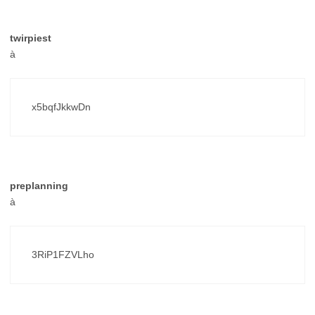
twirpiest
à
x5bqfJkkwDn
preplanning
à
3RiP1FZVLho