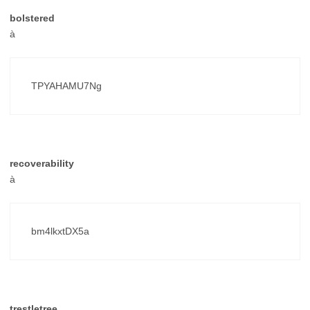
bolstered
à
TPYAHAMU7Ng
recoverability
à
bm4lkxtDX5a
trestletree