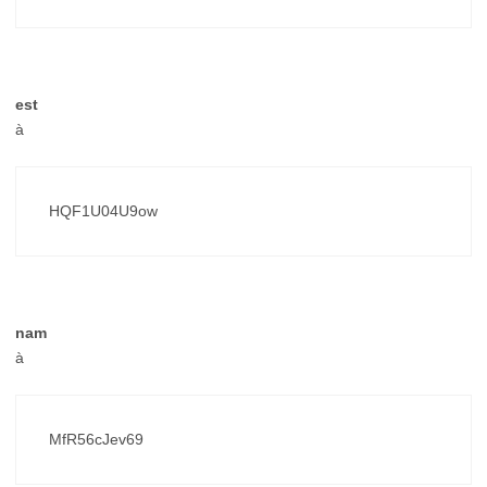
est
à
HQF1U04U9ow
nam
à
MfR56cJev69