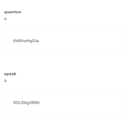
quarrion
à
6Id6hwHgGIa
speak
à
0DL0IbgX88N