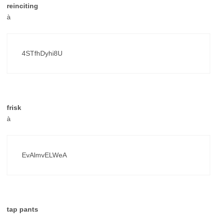
reinciting
à
4STfhDyhi8U
frisk
à
EvAlmvELWeA
tap pants