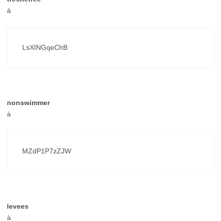
à
LsXINGqeChB
nonswimmer
à
MZdP1P7zZJW
levees
à