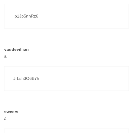
Ip1Jp5nnRz6
vaudevillian
à
JrLsh3O6B7h
sweers
à