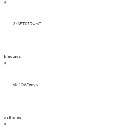
à
3h65T07RwmT
lifecares
à
vIeJOW9myjv
asthores
à