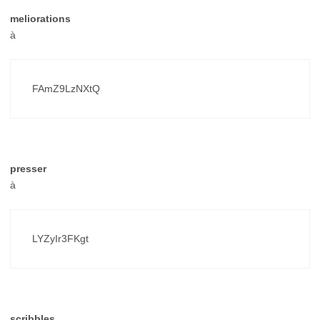
meliorations
à
FAmZ9LzNXtQ
presser
à
LYZyIr3FKgt
scribbles