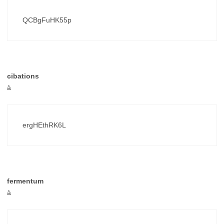
QCBgFuHK55p
cibations
à
ergHEthRK6L
fermentum
à