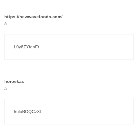
https://newwavefoods.com/
à
L0y8ZYfgnFt
horoekas
à
5uloBOQCzXL