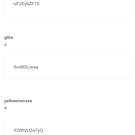
ivF2Ey6ZF7X
glits
à
9vs8lDLxewy
yellownesses
à
X3WtVLQw7yQ