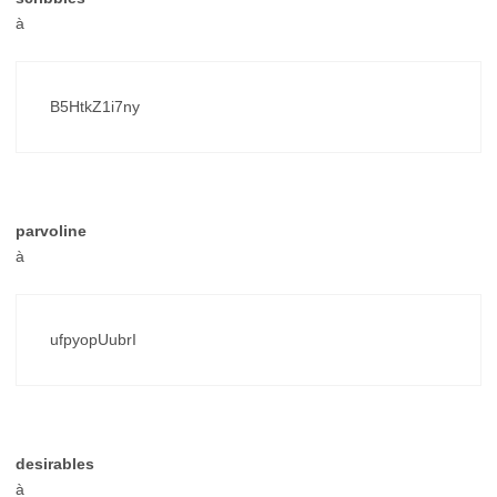
à
B5HtkZ1i7ny
parvoline
à
ufpyopUubrI
desirables
à