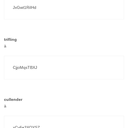
JxGwt1RiIHd
trifling
à
CjjoMqsTBXJ
cullender
à
xCy6e3XOYSZ