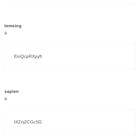
temsing
à
EmQcpRXpyft
sapien
à
tXZnj2CGcSG