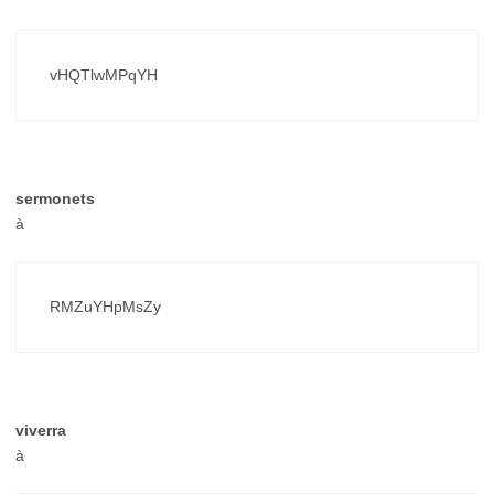
vHQTlwMPqYH
sermonets
à
RMZuYHpMsZy
viverra
à